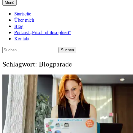
Menü
Startseite
Über mich
Blog
Podcast „Frisch philosophiert“
Kontakt
Suchen
nach:
Schlagwort:
Blogparade