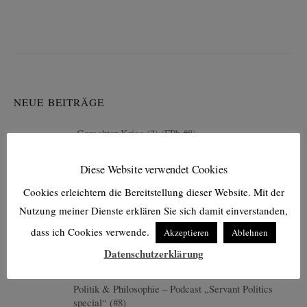
NEUE BEITRÄGE
Gerechter Krieg (?) (FPh #8)
Diese Website verwendet Cookies
Cookies erleichtern die Bereitstellung dieser Website. Mit der
Wohin wollt Ihr? – Ein klares Ziel oder planloses
Umherirren?
Nutzung meiner Dienste erklären Sie sich damit einverstanden,
dass ich Cookies verwende.
Akzeptieren
Ablehnen
Datenschutzerklärung
Standpunkte, Wege, Ziele
Politik & Philosophie – Podcast „Servant Politics
special“ (#8)