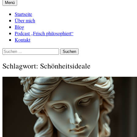
Menü
Startseite
Über mich
Blog
Podcast „Frisch philosophiert“
Kontakt
Suchen
nach:
Schlagwort:
Schönheitsideale