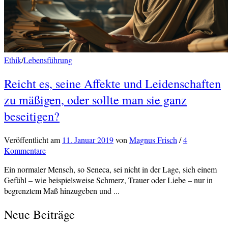
Ethik
/
Lebensführung
Reicht es, seine Affekte und Leidenschaften
zu mäßigen, oder sollte man sie ganz
beseitigen?
Veröffentlicht
am
11. Januar 2019
von
Magnus Frisch
/
4
Kommentare
Ein normaler Mensch, so Seneca, sei nicht in der Lage, sich einem
Gefühl – wie beispielsweise Schmerz, Trauer oder Liebe – nur in
begrenztem Maß hinzugeben und ...
Neue Beiträge