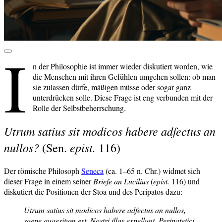
I
n der Philosophie ist immer wieder diskutiert worden, wie
die Menschen mit ihren Gefühlen umgehen sollen: ob man
sie zulassen dürfe, mäßigen müsse oder sogar ganz
unterdrücken solle. Diese Frage ist eng verbunden mit der
Rolle der Selbstbeherrschung.
Utrum satius sit modicos habere adfectus an
nullos?
epist.
(Sen.
116)
Der römische Philosoph
Seneca
(ca. 1–65 n. Chr.) widmet sich
dieser Frage in einem seiner
Briefe an Lucilius
(
epist.
116) und
diskutiert die Positionen der Stoa und des Peripatos dazu:
Utrum satius sit modicos habere adfectus an nullos,
saepe quaesitum est. Nostri illos expellunt, Peripatetici