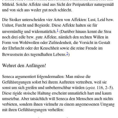
Mitleid. Solche Affekte sind aus Sicht der Peripatetiker naturgemäß
und von sich aus weder gut noch schlecht.
Die Stoiker unterscheiden vier Arten von Affekten: Lust, Leid bzw.
Unlust, Furcht und Begierde. Diese Affekte halten sie für
1
unvernünftig und widernatürlich.
(Darüber hinaus kennt die Stoa
noch drei edle bzw. gute Affekte, nämlich den rechten Willen in
Form von Wohlwollen oder Zufriedenheit, die Vorsicht in Gestalt
der Ehrfurcht oder der Keuschheit sowie die reine Freude im
2
Bewusstsein des tugendhaften Lebens.
)
Wehret den Anfängen!
Seneca argumentiert folgendermaßen: Man müsse die
Gefühlsregungen sofort bei ihrem Auftreten vertreiben, weil sie
sonst um sich greifen und unbeherrschbar würden (
epist.
116, 2–5).
Diese rigide stoische Haltung erscheint unnatürlich hart und kaum
umsetzbar. Aber tatsächlich will Seneca den Menschen auch nichts
verbieten, sondern ihnen vielmehr zu einem angemessenen Umgang
mit ihren Gefühlsregungen verhelfen: