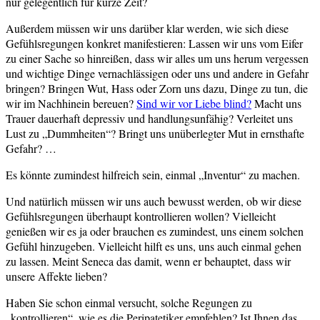
nur gelegentlich für kurze Zeit?
Außerdem müssen wir uns darüber klar werden, wie sich diese
Gefühlsregungen konkret manifestieren: Lassen wir uns vom Eifer
zu einer Sache so hinreißen, dass wir alles um uns herum vergessen
und wichtige Dinge vernachlässigen oder uns und andere in Gefahr
bringen? Bringen Wut, Hass oder Zorn uns dazu, Dinge zu tun, die
wir im Nachhinein bereuen?
Sind wir vor Liebe blind?
Macht uns
Trauer dauerhaft depressiv und handlungsunfähig? Verleitet uns
Lust zu „Dummheiten“? Bringt uns unüberlegter Mut in ernsthafte
Gefahr? …
Es könnte zumindest hilfreich sein, einmal „Inventur“ zu machen.
Und natürlich müssen wir uns auch bewusst werden, ob wir diese
Gefühlsregungen überhaupt kontrollieren wollen? Vielleicht
genießen wir es ja oder brauchen es zumindest, uns einem solchen
Gefühl hinzugeben. Vielleicht hilft es uns, uns auch einmal gehen
zu lassen. Meint Seneca das damit, wenn er behauptet, dass wir
unsere Affekte lieben?
Haben Sie schon einmal versucht, solche Regungen zu
„kontrollieren“, wie es die Peripatetiker empfehlen? Ist Ihnen das