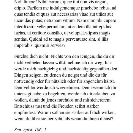
Noli timere! Nihil eorum, quae tibi non vis negari,
eripio. Facilem me indulgentemque praebebo rebus, ad
quas tendis et quas aut necessarias vitae aut utiles aut
iucundas putas, detraham vitium. Nam cum tibi cupere
interdixero, velle permittam, ut eadem illa intrepidus
facias, ut certiore consilio, ut voluptates ipsas magis
sentias. Quidni ad te magis perventurae sint, si illis
imperabis, quam si servies?
Fürchte dich nicht! Nichts von den Dingen, die du dir
nicht verbieten lassen willst, nehme ich dir weg. Ich
werde mich nachgiebig und nachsichtig gegenüber den
Dingen zeigen, zu denen du neigst und die du für
notwendig oder für nützlich oder für angenehm hältst.
Den Fehler werde ich wegnehmen. Denn wenn ich dir
untersagt habe zu begehren, werde ich dir erlauben zu
wollen, damit du jenes furchtlos und mit sichererem
Entschluss tust und die Freuden selbst stärker
empfindest. Warum sollten sie stärker auf dich wirken,
wenn du über sie herrscht, als wenn du ihnen dienst?
Sen.
epist.
106, 1