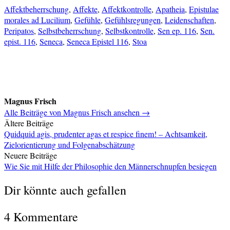
Affektbeherrschung
,
Affekte
,
Affektkontrolle
,
Apatheia
,
Epistulae
morales ad Lucilium
,
Gefühle
,
Gefühlsregungen
,
Leidenschaften
,
Peripatos
,
Selbstbeherrschung
,
Selbstkontrolle
,
Sen ep. 116
,
Sen.
epist. 116
,
Seneca
,
Seneca Epistel 116
,
Stoa
Magnus Frisch
Alle Beiträge von Magnus Frisch ansehen →
Beitragsnavigation
Ältere Beiträge
Quidquid agis, prudenter agas et respice finem! – Achtsamkeit,
Zielorientierung und Folgenabschätzung
Neuere Beiträge
Wie Sie mit Hilfe der Philosophie den Männerschnupfen besiegen
Dir könnte auch gefallen
4 Kommentare