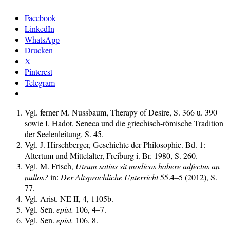
Facebook
LinkedIn
WhatsApp
Drucken
X
Pinterest
Telegram
Vgl. ferner M. Nussbaum, Therapy of Desire, S. 366 u. 390
sowie I. Hadot, Seneca und die griechisch-römische Tradition
der Seelenleitung, S. 45.
Vgl. J. Hirschberger, Geschichte der Philosophie. Bd. 1:
Altertum und Mittelalter, Freiburg i. Br. 1980, S. 260.
Vgl. M. Frisch,
Utrum satius sit modicos habere adfectus an
nullos?
in:
Der Altsprachliche Unterricht
55.4–5 (2012), S.
77.
Vgl. Arist. NE II, 4, 1105b.
Vgl. Sen.
epist.
106, 4–7.
Vgl. Sen.
epist.
106, 8.