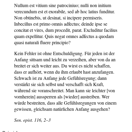
Nullum est vitium sine patrociniuo; nulli non initium
verecundum est et exorabile, sed ab hoc latius funditur.
Non obtinebis, ut desinat, si incipere permiseris.
Inbecillus est primo omnis adfectus; deinde ipse se
concitat et vires, dum procedit, parat. Excluditur facilius
quam expellitur. Quis negat omnes adfectus a quodam
quasi naturali fluere principio?
Kein Fehler ist ohne Entschuldigung. Für jeden ist der
Anfang sittsam und leicht zu verzeihen, aber von da an
breitet er sich weiter aus. Du wirst es nicht schaffen,
dass er aufhört, wenn du ihm erlaubt hast anzufangen.
Schwach ist zu Anfang jede Gefühlsregung; dann
verstärkt sie sich selbst und verschafft sich Kraft,
während sie voranschreitet. Man kann sie leichter [von
vornherein] aussperren als [wieder] austreiben. Wer
würde bestreiten, dass alle Gefühlsregungen von einem
gewissen, gleichsam natürlichen Anfang ausgehen?
Sen.
epist.
116, 2–3