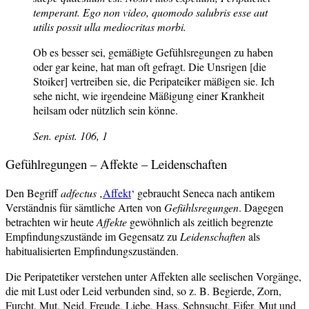
temperant. Ego non video, quomodo salubris esse aut
utilis possit ulla mediocritas morbi.
Ob es besser sei, gemäßigte Gefühlsregungen zu haben
oder gar keine, hat man oft gefragt. Die Unsrigen [die
Stoiker] vertreiben sie, die Peripateiker mäßigen sie. Ich
sehe nicht, wie irgendeine Mäßigung einer Krankheit
heilsam oder nützlich sein könne.
Sen.
epist.
106, 1
Gefühlregungen – Affekte – Leidenschaften
Den Begriff
adfectus
‚
Affekt
‘ gebraucht Seneca nach antikem
Verständnis für sämtliche Arten von
Gefühlsregungen
. Dagegen
betrachten wir heute
Affekte
gewöhnlich als zeitlich begrenzte
Empfindungszustände im Gegensatz zu
Leidenschaften
als
habitualisierten Empfindungszuständen.
Die Peripatetiker verstehen unter Affekten alle seelischen Vorgänge,
die mit Lust oder Leid verbunden sind, so z. B. Begierde, Zorn,
Furcht, Mut, Neid, Freude, Liebe, Hass, Sehnsucht, Eifer, Mut und