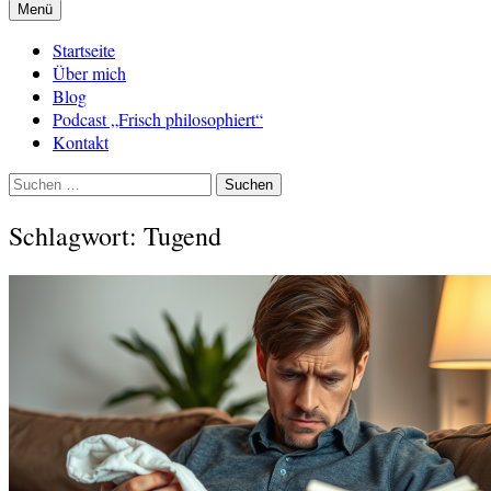
Menü
Startseite
Über mich
Blog
Podcast „Frisch philosophiert“
Kontakt
Suchen
nach:
Schlagwort:
Tugend