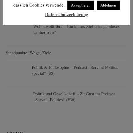
dass ich Cookies verwende.
Akzeptieren
Ablehnen
Datenschutzerklärung
Wohin wollt Ihr? – Ein klares Ziel oder planloses
Umherirren?
Standpunkte, Wege, Ziele
Politik & Philosophie – Podcast „Servant Politics
special“ (#8)
Politik und Gesellschaft – Zu Gast im Podcast
„Servant Politics“ (#36)