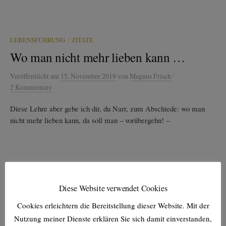
/
LEBENSFÜHRUNG
ZITATE
Wo man nicht mehr lieben kann …
/
Veröffentlicht
am
15. November 2019
von
Magnus Frisch
2 Kommentare
Diese Lehre aber gebe ich dir, du Narr, zum Abschiede: wo man
nicht mehr lieben kann, da soll man – vorübergehn! –
Diese Website verwendet Cookies
NEUE BEITRÄGE
Cookies erleichtern die Bereitstellung dieser Website. Mit der
Nutzung meiner Dienste erklären Sie sich damit einverstanden,
Gerechter Krieg (?) (FPh #8)