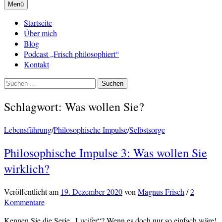
Menü
Startseite
Über mich
Blog
Podcast „Frisch philosophiert“
Kontakt
Suchen
nach:
Schlagwort:
Was wollen Sie?
Lebensführung
/
Philosophische Impulse
/
Selbstsorge
Philosophische Impulse 3: Was wollen Sie
wirklich?
Veröffentlicht
am
19. Dezember 2020
von
Magnus Frisch
/
2
Kommentare
Kennen Sie die Serie „Lucifer“? Wenn es doch nur so einfach wäre!