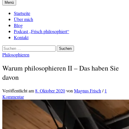
Menü
Startseite
Über mich
Blog
Podcast „Frisch philosophiert“
Kontakt
Suchen
nach:
Philosophieren
Warum philosophieren II – Das haben Sie
davon
Veröffentlicht
am
8. Oktober 2020
von
Magnus Frisch
/
1
Kommentar