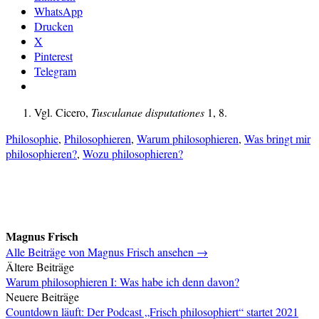
WhatsApp
Drucken
X
Pinterest
Telegram
Vgl. Cicero,
Tusculanae disputationes
1, 8.
Philosophie
,
Philosophieren
,
Warum philosophieren
,
Was bringt mir
philosophieren?
,
Wozu philosophieren?
Magnus Frisch
Alle Beiträge von Magnus Frisch ansehen →
Beitragsnavigation
Ältere Beiträge
Warum philosophieren I: Was habe ich denn davon?
Neuere Beiträge
Countdown läuft: Der Podcast „Frisch philosophiert“ startet 2021