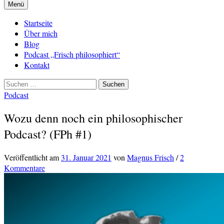
Menü
Startseite
Über mich
Blog
Podcast „Frisch philosophiert“
Kontakt
Suchen
nach:
Podcast
Wozu denn noch ein philosophischer
Podcast? (FPh #1)
Veröffentlicht
am
31. Januar 2021
von
Magnus Frisch
/
2
Kommentare